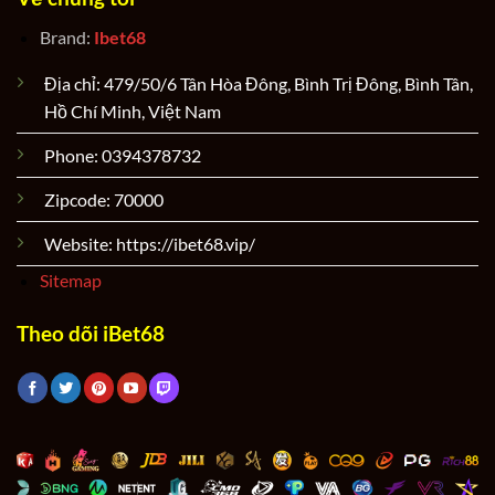
nghiệm của người dùng.
Brand:
Ibet68
Mục tiêu dài hạn:
Về lâu dài, Ibet68 hướng tới việc làm
trở thành một trong những nhà cái hàng đầu khu vực
Địa chỉ: 479/50/6 Tân Hòa Đông, Bình Trị Đông, Bình Tân,
Đông Nam Á. Để đạt được điều này, nhà cái sẽ không
Hồ Chí Minh, Việt Nam
ngừng đổi mới và phát triển các sản phẩm dịch vụ.
Phone: 0394378732
Chiến lược phát triển bền vững:
nhà cái cam kết phát
triển bền vững thông qua việc duy trì các cốt lõi giá trị
Zipcode: 70000
và thực hiện các chương trình trách nhiệm xã hội. Nhà
Website: https://ibet68.vip/
cái sẽ tiếp tục đầu tư vào công nghệ và con người để
nâng cao chất lượng dịch vụ.
Sitemap
Khám Phá Những Ưu Điểm Khi Chơi Tại
Theo dõi iBet68
IBET68
Không phải ngẫu nhiên mà Ibet68 lại được giao hàng cho
người chơi yêu thích và đánh giá cao trên thị trường giải
trí viền cạnh như hiện nay. Vậy sang chơi này có những
điểm vượt trội đáng chú ý ý gì mà lại thu hút số lượng lớn