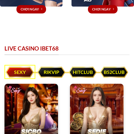
CHƠI NGAY
CHƠI NGAY
LIVE CASINO IBET68
SEXY
RIKVIP
HITCLUB
B52CLUB