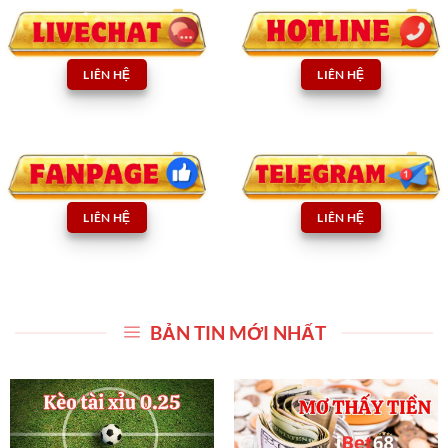
chóng mở rộng quy mô hoạt động và đa dạng hóa các sản
phẩm dịch vụ.
LIÊN HỆ
LIÊN HỆ
Cùng theo đó ibet68 đã hợp tác với nhiều nhà cung cấp
game hàng đầu thế giới để mang đến cho người chơi
những trò chơi chất lượng cao và hấp dẫn.
Trong suốt
quá trình phát triển, Ibet68 đã đạt được nhiều cột quan
trọng, bao gồm:
LIÊN HỆ
LIÊN HỆ
Năm 2019: Ra mắt dịch vụ đánh cá thể thao trực
tuyến.
Năm 2020: Mở rộng thêm các trò chơi casino và game
bài.
BẢN TIN MỚI NHẤT
Năm 2021: Đạt giải thưởng “Nhà cái tốt nhất năm” do
các tổ chức chức năng uy tín bình chọn.