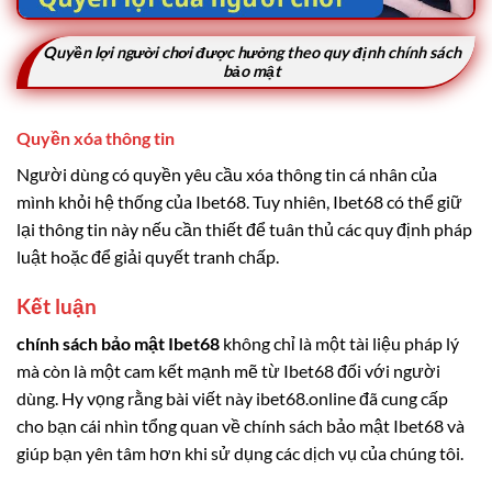
Quyền lợi người chơi được hưởng theo quy định chính sách
bảo mật
Quyền xóa thông tin
Người dùng có quyền yêu cầu xóa thông tin cá nhân của
mình khỏi hệ thống của Ibet68. Tuy nhiên, Ibet68 có thể giữ
lại thông tin này nếu cần thiết để tuân thủ các quy định pháp
luật hoặc để giải quyết tranh chấp.
Kết luận
chính sách bảo mật Ibet68
không chỉ là một tài liệu pháp lý
mà còn là một cam kết mạnh mẽ từ Ibet68 đối với người
dùng. Hy vọng rằng bài viết này ibet68.online đã cung cấp
cho bạn cái nhìn tổng quan về chính sách bảo mật Ibet68 và
giúp bạn yên tâm hơn khi sử dụng các dịch vụ của chúng tôi.