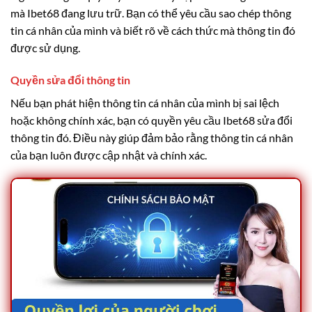
mà Ibet68 đang lưu trữ. Bạn có thể yêu cầu sao chép thông
tin cá nhân của mình và biết rõ về cách thức mà thông tin đó
được sử dụng.
Quyền sửa đổi thông tin
Nếu bạn phát hiện thông tin cá nhân của mình bị sai lệch
hoặc không chính xác, bạn có quyền yêu cầu Ibet68 sửa đổi
thông tin đó. Điều này giúp đảm bảo rằng thông tin cá nhân
của bạn luôn được cập nhật và chính xác.