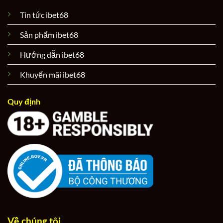
Tin tức ibet68
Sản phẩm ibet68
Hướng dẫn ibet68
Khuyến mãi ibet68
Quy định
Về chúng tôi