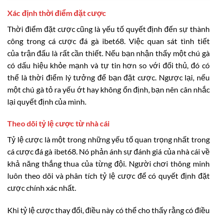
Xác định thời điểm đặt cược
Thời điểm đặt cược cũng là yếu tố quyết định đến sự thành
công trong cá cược đá gà ibet68. Việc quan sát tình tiết
của trận đấu là rất cần thiết. Nếu bạn nhận thấy một chú gà
có dấu hiệu khỏe mạnh và tự tin hơn so với đối thủ, đó có
thể là thời điểm lý tưởng để bạn đặt cược. Ngược lại, nếu
một chú gà tỏ ra yếu ớt hay không ổn định, bạn nên cân nhắc
lại quyết định của mình.
Theo dõi tỷ lệ cược từ nhà cái
Tỷ lệ cược là một trong những yếu tố quan trọng nhất trong
cá cược đá gà ibet68. Nó phản ánh sự đánh giá của nhà cái về
khả năng thắng thua của từng đội. Người chơi thông minh
luôn theo dõi và phân tích tỷ lệ cược để có quyết định đặt
cược chính xác nhất.
Khi tỷ lệ cược thay đổi, điều này có thể cho thấy rằng có điều