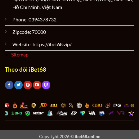
Hồ Chí Minh, Việt Nam
Phone: 0394378732
Zipcode: 70000
Website: https://ibet68.vip/
Sitemap
Theo dõi iBet68
Copyright 2026 ©
ibet68.online