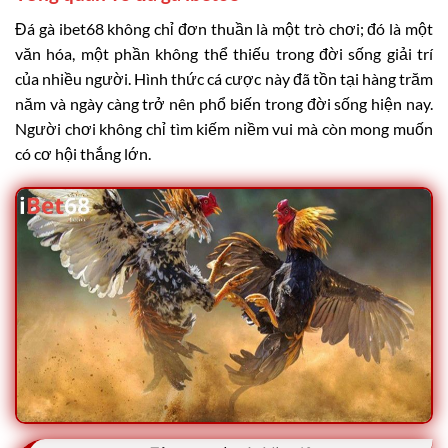
Đá gà ibet68 không chỉ đơn thuần là một trò chơi; đó là một
văn hóa, một phần không thể thiếu trong đời sống giải trí
của nhiều người. Hình thức cá cược này đã tồn tại hàng trăm
năm và ngày càng trở nên phổ biến trong đời sống hiện nay.
Người chơi không chỉ tìm kiếm niềm vui mà còn mong muốn
có cơ hội thắng lớn.