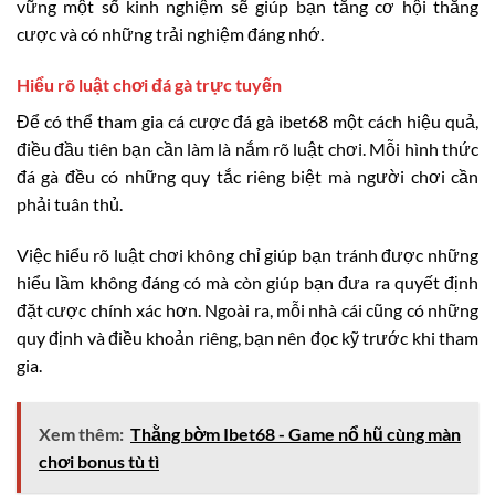
vững một số kinh nghiệm sẽ giúp bạn tăng cơ hội thắng
cược và có những trải nghiệm đáng nhớ.
Hiểu rõ luật chơi đá gà trực tuyến
Để có thể tham gia cá cược đá gà ibet68 một cách hiệu quả,
điều đầu tiên bạn cần làm là nắm rõ luật chơi. Mỗi hình thức
đá gà đều có những quy tắc riêng biệt mà người chơi cần
phải tuân thủ.
Việc hiểu rõ luật chơi không chỉ giúp bạn tránh được những
hiểu lầm không đáng có mà còn giúp bạn đưa ra quyết định
đặt cược chính xác hơn. Ngoài ra, mỗi nhà cái cũng có những
quy định và điều khoản riêng, bạn nên đọc kỹ trước khi tham
gia.
Xem thêm:
Thằng bờm Ibet68 - Game nổ hũ cùng màn
chơi bonus tù tì