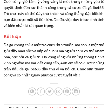
Cuối cùng, giữ tâm lý vững vàng là một trong những yếu tố
quyết định đến sự thành công trong cá cược đá gà ibet68.
Trò chơi này có thể đầy thử thách và căng thẳng, đặc biệt khi
bạn đặt cược một số tiền lớn. Do đó, việc duy trì sự bình tĩnh
và kiên nhẫn là rất quan trọng.
Kết luận
Đá gà không chỉ là một trò chơi đơn thuần, mà còn là một thế
giới đầy màu sắc và hấp dẫn, nơi mà người chơi có thể khám
phá, học hỏi và giải trí. Hy vọng rằng với những thông tin và
kinh nghiệm mà bài viết cung cấp, Anh em sẽ có được những
trận đấu đá gà ibet68 đầy thú vị và bổ ích. Chúc bạn thành
công và có những giây phút cá cược tuyệt vời!