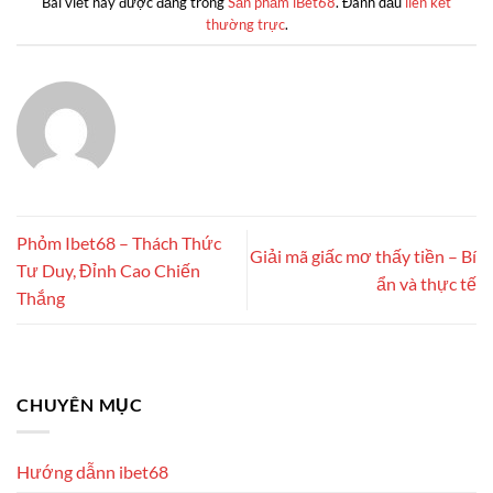
Bài viết này được đăng trong
Sản phẩm iBet68
. Đánh dấu
liên kết
thường trực
.
Phỏm Ibet68 – Thách Thức
Giải mã giấc mơ thấy tiền – Bí
Tư Duy, Đỉnh Cao Chiến
ẩn và thực tế
Thắng
CHUYÊN MỤC
Hướng dẫnn ibet68