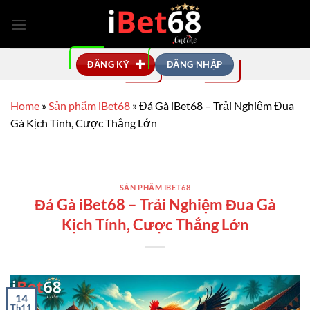
Bỏ
qua
nội
dung
ĐĂNG KÝ
ĐĂNG NHẬP
Home
»
Sản phẩm iBet68
»
Đá Gà iBet68 – Trải Nghiệm Đua
Gà Kịch Tính, Cược Thắng Lớn
SẢN PHẨM IBET68
Đá Gà iBet68 – Trải Nghiệm Đua Gà
Kịch Tính, Cược Thắng Lớn
14
Th11