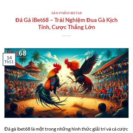
SẢN PHẨM IBET68
Đá Gà iBet68 – Trải Nghiệm Đua Gà Kịch
Tính, Cược Thắng Lớn
14
Th11
Đá gà ibet68 là một trong những hình thức giải trí và cá cược