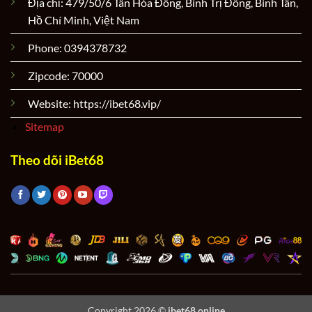
Địa chỉ: 479/50/6 Tân Hòa Đông, Bình Trị Đông, Bình Tân,
Hồ Chí Minh, Việt Nam
Phone: 0394378732
Zipcode: 70000
Website: https://ibet68.vip/
Sitemap
Theo dõi iBet68
Copyright 2026 ©
ibet68.online