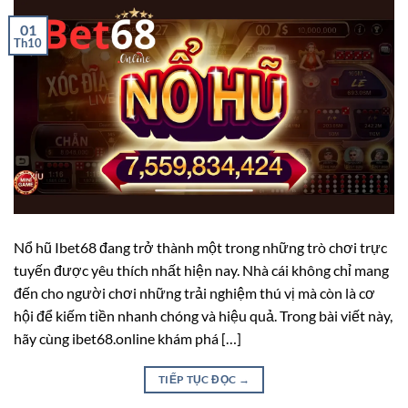
01
Th10
Nổ hũ Ibet68 đang trở thành một trong những trò chơi trực
tuyến được yêu thích nhất hiện nay. Nhà cái không chỉ mang
đến cho người chơi những trải nghiệm thú vị mà còn là cơ
hội để kiếm tiền nhanh chóng và hiệu quả. Trong bài viết này,
hãy cùng ibet68.online khám phá […]
TIẾP TỤC ĐỌC
→