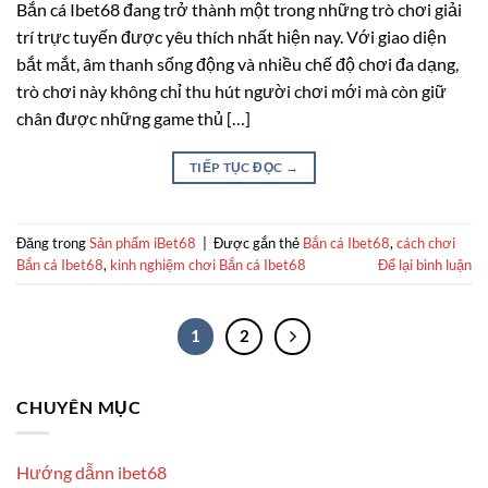
Bắn cá Ibet68 đang trở thành một trong những trò chơi giải
trí trực tuyến được yêu thích nhất hiện nay. Với giao diện
bắt mắt, âm thanh sống động và nhiều chế độ chơi đa dạng,
trò chơi này không chỉ thu hút người chơi mới mà còn giữ
chân được những game thủ […]
TIẾP TỤC ĐỌC
→
Đăng trong
Sản phẩm iBet68
|
Được gắn thẻ
Bắn cá Ibet68
,
cách chơi
Bắn cá Ibet68
,
kinh nghiệm chơi Bắn cá Ibet68
Để lại bình luận
1
2
CHUYÊN MỤC
Hướng dẫnn ibet68