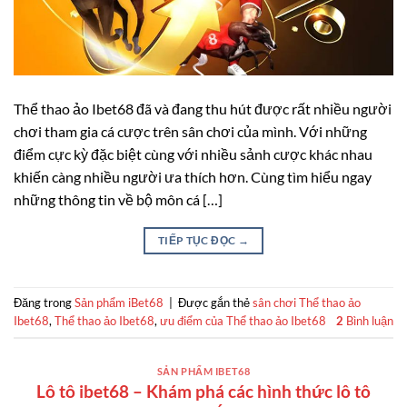
Thể thao ảo Ibet68 đã và đang thu hút được rất nhiều người
chơi tham gia cá cược trên sân chơi của mình. Với những
điểm cực kỳ đặc biệt cùng với nhiều sảnh cược khác nhau
khiến càng nhiều người ưa thích hơn. Cùng tìm hiểu ngay
những thông tin về bộ môn cá […]
TIẾP TỤC ĐỌC
→
Đăng trong
Sản phẩm iBet68
|
Được gắn thẻ
sân chơi Thể thao ảo
Ibet68
,
Thể thao ảo Ibet68
,
ưu điểm của Thể thao ảo Ibet68
2
Bình luận
SẢN PHẨM IBET68
Lô tô ibet68 – Khám phá các hình thức lô tô