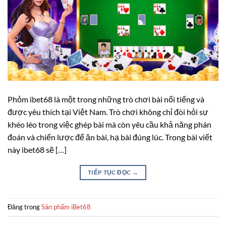
Phỏm ibet68 là một trong những trò chơi bài nổi tiếng và
được yêu thích tại Việt Nam. Trò chơi không chỉ đòi hỏi sự
khéo léo trong việc ghép bài mà còn yêu cầu khả năng phán
đoán và chiến lược để ăn bài, hạ bài đúng lúc. Trong bài viết
này ibet68 sẽ […]
TIẾP TỤC ĐỌC
→
Đăng trong
Sản phẩm iBet68