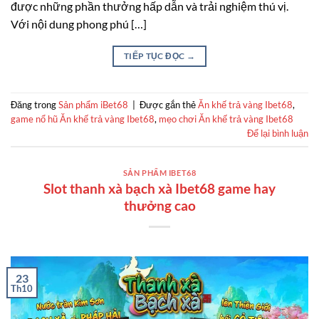
được những phần thưởng hấp dẫn và trải nghiệm thú vị.
Với nội dung phong phú […]
TIẾP TỤC ĐỌC
→
Đăng trong
Sản phẩm iBet68
|
Được gắn thẻ
Ăn khế trả vàng Ibet68
,
game nổ hũ Ăn khế trả vàng Ibet68
,
mẹo chơi Ăn khế trả vàng Ibet68
Để lại bình luận
SẢN PHẨM IBET68
Slot thanh xà bạch xà Ibet68 game hay
thưởng cao
23
Th10