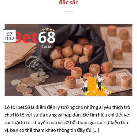
đặc sắc
07
Th10
Lô tô ibet68 là điểm đến lý tưởng cho những ai yêu thích trò
chơi lô tô với sự đa dạng và hấp dẫn. Để tìm hiểu chi tiết về
các loại lô tô, khuyến mãi và cơ hội tham gia các sự kiện thú
vị, bạn có thể tham khảo thông tin đầy đủ […]