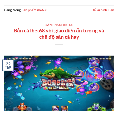
Đăng trong
Sản phẩm iBet68
Để lại bình luận
SẢN PHẨM IBET68
Bắn cá Ibet68 với giao diện ấn tượng và
chế độ săn cá hay
22
Th9