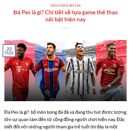
SẢN PHẨM IBET68
Đá Pes là gì? Chi tiết về tựa game thể thao
nổi bật hiện nay
22
Th10
Đá Pes là gì? bộ môn bóng đá đã và đang thu hút được lượng
lớn sự quan tâm đến từ cộng đồng người chơi hiện nay. Đặc
biệt đối với những người tham gia trẻ tuổi thì đây là một