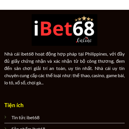
nổi
nhất
Hợp
bật
2024
tác
hiện
đại
nay
lý
ibet68
lợi
nhuận
hả
hê
–
ibet68.online
Nhà cái ibet68 hoạt động hợp pháp tại Philippines, với đầy
đủ giấy chứng nhận và xác nhận từ bộ công thương, đem
đến sân chơi giải trí an toàn, uy tín nhất. Nhà cái uy tín
chuyên cung cấp các thể loại như: thể thao, casino, game bài,
lo tô, xổ số, chọi gà...
Tiện ích
Tin tức ibet68
Sản phẩm ibet68