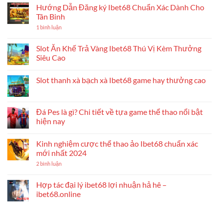
người
Gà
có
ẩn
Hướng Dẫn Đăng ký Ibet68 Chuẩn Xác Dành Cho
mới
iBet68
bình
và
–
luận
Tân Binh
thực
Trải
ở
tế
Nghiệm
Phỏm
ở
1 bình luận
Đua
Ibet68
Hướng
Gà
–
Dẫn
Kịch
Thách
Đăng
Slot Ăn Khế Trả Vàng Ibet68 Thú Vị Kèm Thưởng
Tính,
Thức
ký
Siêu Cao
Cược
Tư
Ibet68
Thắng
Duy,
Chuẩn
Không
Lớn
Đỉnh
Xác
có
Cao
Dành
Slot thanh xà bạch xà Ibet68 game hay thưởng cao
bình
Chiến
Cho
luận
Thắng
Không
Tân
ở
có
Binh
Slot
bình
Ăn
luận
Đá Pes là gì? Chi tiết về tựa game thể thao nổi bật
Khế
ở
Trả
hiện nay
Slot
Vàng
thanh
Ibet68
Không
xà
Thú
có
bạch
Kinh nghiệm cược thể thao ảo Ibet68 chuẩn xác
Vị
bình
xà
Kèm
luận
mới nhất 2024
Ibet68
Thưởng
ở
game
Siêu
Đá
ở
2 bình luận
hay
Cao
Pes
Kinh
thưởng
là
nghiệm
cao
gì?
cược
Hợp tác đại lý ibet68 lợi nhuận hả hê –
Chi
thể
ibet68.online
tiết
thao
về
ảo
Không
tựa
Ibet68
có
game
chuẩn
bình