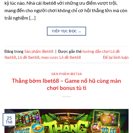
kỳ lúc nào. Nhà cái Ibet68 với những ưu điểm vượt trội,
mang đến cho người chơi không chỉ cơ hội thắng lớn mà còn
trải nghiệm […]
TIẾP TỤC ĐỌC
→
Đăng trong
Sản phẩm iBet68
|
Được gắn thẻ
hướng dẫn chơi Lô đề
Ibet68
,
Lô đề Ibet68
,
mẹo cược Lô đề Ibet68
Để lại bình luận
SẢN PHẨM IBET68
Thằng bờm Ibet68 – Game nổ hũ cùng màn
chơi bonus tù tì
25
Th8