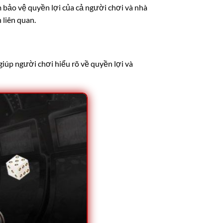
 bảo vệ quyền lợi của cả người chơi và nhà
 liên quan.
giúp người chơi hiểu rõ về quyền lợi và