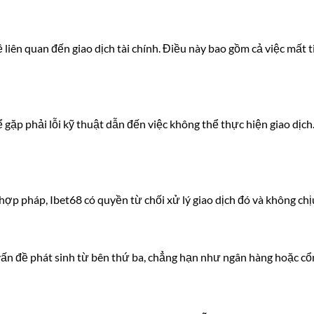
liên quan đến giao dịch tài chính. Điều này bao gồm cả việc mất ti
 gặp phải lỗi kỹ thuật dẫn đến việc không thể thực hiện giao dịch
hợp pháp, Ibet68 có quyền từ chối xử lý giao dịch đó và không ch
vấn đề phát sinh từ bên thứ ba, chẳng hạn như ngân hàng hoặc cổ