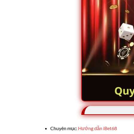
Chuyên mục:
Hướng dẫn iBet68