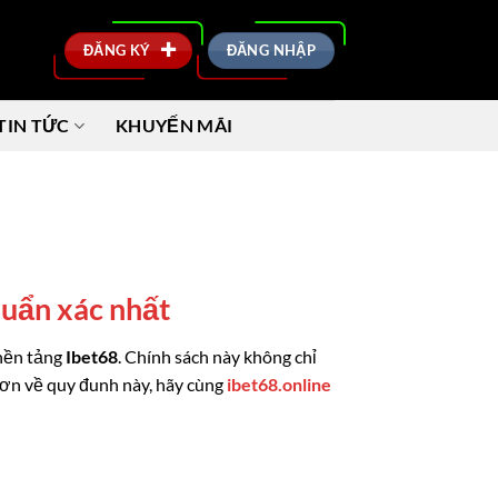
ĐĂNG KÝ
ĐĂNG NHẬP
TIN TỨC
KHUYẾN MÃI
huẩn xác nhất
 nền tảng
Ibet68
. Chính sách này không chỉ
 hơn về quy đunh này, hãy cùng
ibet68.online