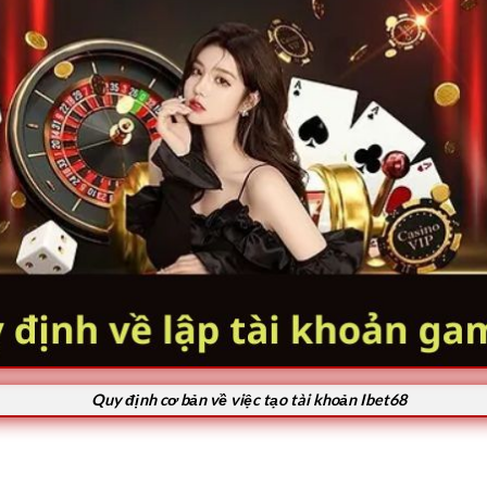
Quy định cơ bản về việc tạo tài khoản Ibet68