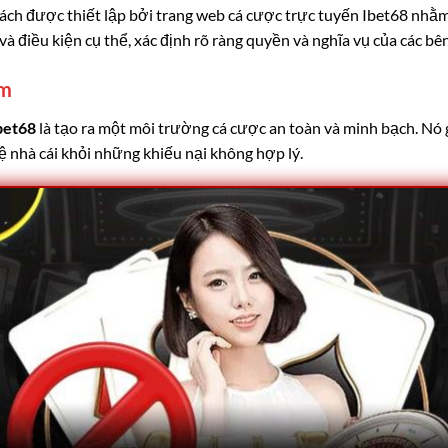
sách được thiết lập bởi trang web cá cược trực tuyến Ibet68 nhằm
à điều kiện cụ thể, xác định rõ ràng quyền và nghĩa vụ của các bên
ệm
bet68
là tạo ra một môi trường cá cược an toàn và minh bạch. Nó 
ệ nhà cái khỏi những khiếu nại không hợp lý.