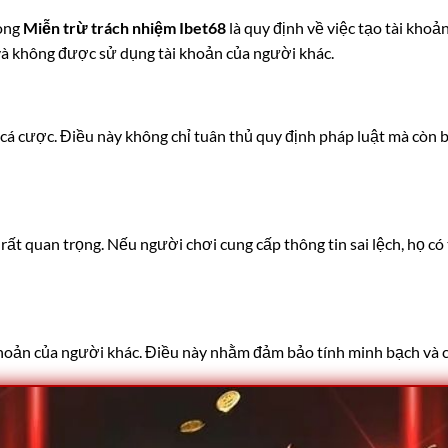
rong
Miễn trừ trách nhiệm Ibet68
là quy định về việc tạo tài kho
 và không được sử dụng tài khoản của người khác.
 cá cược. Điều này không chỉ tuân thủ quy định pháp luật mà còn 
 rất quan trọng. Nếu người chơi cung cấp thông tin sai lệch, họ có
oản của người khác. Điều này nhằm đảm bảo tính minh bạch và cô