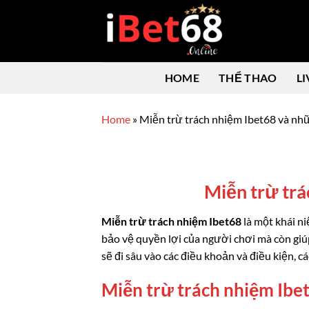
Bỏ
qua
nội
dung
HOME
THỂ THAO
LI
Home
»
Miễn trừ trách nhiệm Ibet68 và nhữ
Miễn trừ trá
Miễn trừ trách nhiệm Ibet68
là một khái ni
bảo vệ quyền lợi của người chơi mà còn giúp
sẽ đi sâu vào các điều khoản và điều kiện, c
Miễn trừ trách nhiệm Ibet