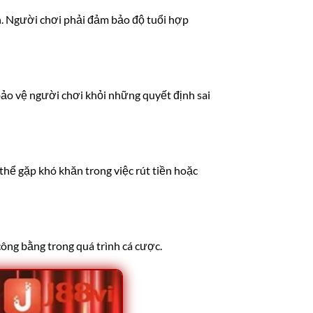
ản. Người chơi phải đảm bảo độ tuổi hợp
bảo vệ người chơi khỏi những quyết định sai
 thể gặp khó khăn trong việc rút tiền hoặc
ng bằng trong quá trình cá cược.