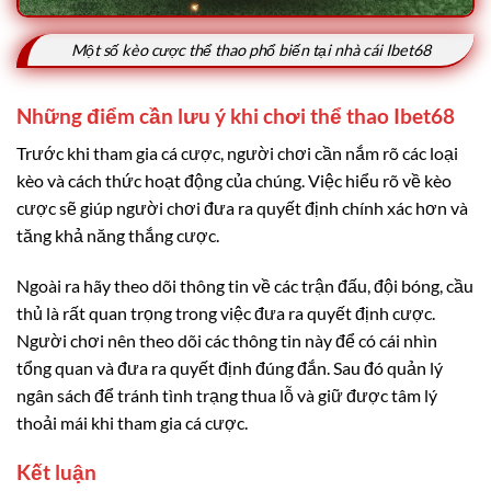
Một số kèo cược thể thao phổ biến tại nhà cái Ibet68
Những điểm cần lưu ý khi chơi thể thao Ibet68
Trước khi tham gia cá cược, người chơi cần nắm rõ các loại
kèo và cách thức hoạt động của chúng. Việc hiểu rõ về kèo
cược sẽ giúp người chơi đưa ra quyết định chính xác hơn và
tăng khả năng thắng cược.
Ngoài ra hãy theo dõi thông tin về các trận đấu, đội bóng, cầu
thủ là rất quan trọng trong việc đưa ra quyết định cược.
Người chơi nên theo dõi các thông tin này để có cái nhìn
tổng quan và đưa ra quyết định đúng đắn. Sau đó quản lý
ngân sách để tránh tình trạng thua lỗ và giữ được tâm lý
thoải mái khi tham gia cá cược.
Kết luận