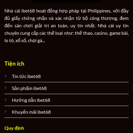
Nhà cái ibet68 hoạt động hợp pháp tại Philippines, với đầy
đủ giấy chứng nhận và xác nhận từ bộ công thương, đem
đến sân chơi giải trí an toàn, uy tín nhất. Nhà cái uy tín
chuyên cung cấp các thể loại như: thể thao, casino, game bài,
lo tô, xổ số, chọi gà...
Tiện ích
Tin tức ibet68
Sản phẩm ibet68
Hướng dẫn ibet68
Khuyến mãi ibet68
Quy định