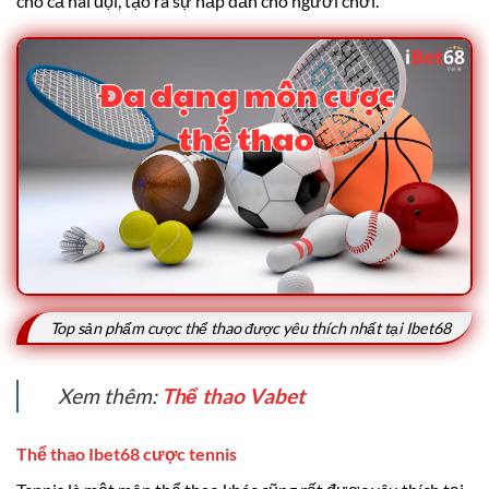
cho cả hai đội, tạo ra sự hấp dẫn cho người chơi.
Top sản phẩm cược thể thao được yêu thích nhất tại Ibet68
Xem thêm:
Thể thao Vabet
Thể thao Ibet68 cược tennis