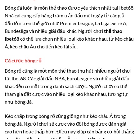
Bóng đá luôn là môn thể thao được yêu thích nhất tại Ibet68.
Nhà cái cung cấp hàng trăm trận đấu mỗi ngày từ các giải
đấu lớn trên thế giới như Premier League, La Liga, Serie A,
Bundesliga và nhiều giải đấu khác. Người chơi
thể thao
Ibet68
có thể lựa chọn nhiều loại kèo khác nhau, từ kèo châu
Á, kèo châu Âu cho đến kèo tài xỉu.
Cá cược bóng rổ
Bóng rổ cũng là một môn thể thao thu hút nhiều người chơi
tại Ibet68. Các giải đấu NBA, EuroLeague và nhiều giải đấu
khác đều có mặt trong danh sách cược. Người chơi có thể
tham gia đặt cược vào nhiều loại kèo khác nhau, tương tự
như bóng đá.
Kèo chấp trong bóng rổ cũng giống như kèo châu Á trong
bóng đá. Người chơi sẽ cược vào đội bóng được đánh giá
cao hơn hoặc thấp hơn. Điều này giúp cân bằng cơ hội thắng