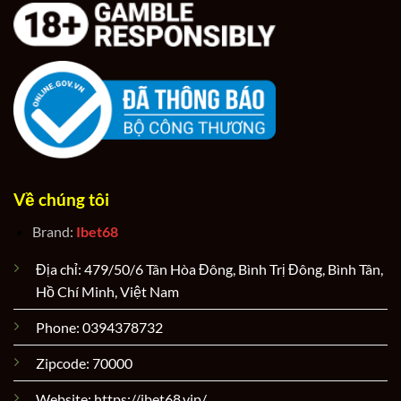
Về chúng tôi
Brand:
Ibet68
Địa chỉ: 479/50/6 Tân Hòa Đông, Bình Trị Đông, Bình Tân,
Hồ Chí Minh, Việt Nam
Phone: 0394378732
Zipcode: 70000
Website: https://ibet68.vip/