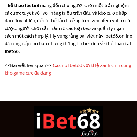
Thể thao Ibet68
mang đến cho người chơi một trải nghiệm
cá cược tuyệt vời với hàng triệu trận đấu và kèo cược hấp
dẫn. Tuy nhiên, để có thể tận hưởng trọn vẹn niềm vui từ cá
cược, người chơi cần nắm rõ các loại kèo và quản lý ngân
sách một cách hợp lý. Hy vọng rằng bài viết này ibet68.online
đã cung cấp cho bạn những thông tin hữu ích về thể thao tại
Ibet68.
<<Bài viết liên quan>>
Casino Ibet68 với tỉ lệ xanh chín cùng
kho game cực đa dạng