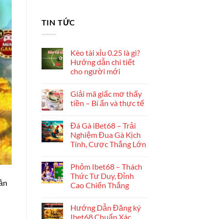
TIN TỨC
Kèo tài xỉu 0.25 là gì?
Hướng dẫn chi tiết
cho người mới
Không
có
Giải mã giấc mơ thấy
bình
luận
tiền – Bí ẩn và thực tế
ở
Kèo
Không
tài
có
Đá Gà iBet68 – Trải
xỉu
bình
0.25
luận
Nghiệm Đua Gà Kịch
là
ở
Tính, Cược Thắng Lớn
gì?
Giải
Hướng
mã
Không
dẫn
giấc
có
chi
mơ
Phỏm Ibet68 – Thách
bình
tiết
thấy
luận
Thức Tư Duy, Đỉnh
cho
tiền
ở
iản
người
–
Cao Chiến Thắng
Đá
mới
Bí
Gà
ẩn
Không
iBet68
và
có
–
Hướng Dẫn Đăng ký
thực
bình
Trải
tế
luận
Ibet68 Chuẩn Xác
Nghiệm