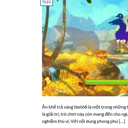
Th10
Ăn khế trả vàng Ibet68 là một trong những 
là giải trí, trò chơi này còn mang đến cho
nghiệm thú vị. Với nội dung phong phú […]