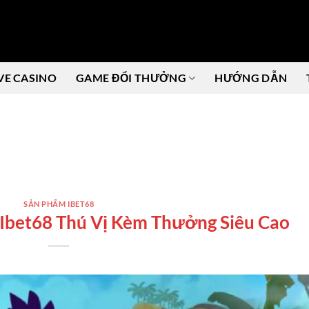
VE CASINO
GAME ĐỔI THƯỞNG
HƯỚNG DẪN
SẢN PHẨM IBET68
 Ibet68 Thú Vị Kèm Thưởng Siêu Cao