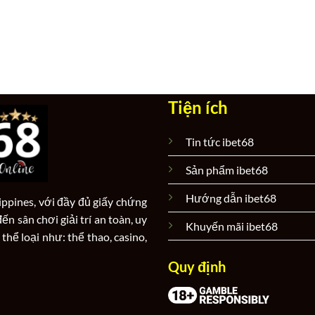
Tiện ích
Tin tức ibet68
Sản phẩm ibet68
Hướng dẫn ibet68
ippines, với đầy đủ giấy chứng
 sân chơi giải trí an toàn, uy
Khuyến mãi ibet68
 thể loại như: thể thao, casino,
Quy định