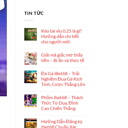
TIN TỨC
Kèo tài xỉu 0.25 là gì?
Hướng dẫn chi tiết
cho người mới
Không
có
Giải mã giấc mơ thấy
bình
luận
tiền – Bí ẩn và thực tế
ở
Kèo
Không
tài
có
Đá Gà iBet68 – Trải
xỉu
bình
0.25
luận
Nghiệm Đua Gà Kịch
là
ở
Tính, Cược Thắng Lớn
gì?
Giải
Hướng
mã
Không
dẫn
giấc
có
chi
mơ
Phỏm Ibet68 – Thách
bình
tiết
thấy
luận
Thức Tư Duy, Đỉnh
cho
tiền
ở
người
–
Cao Chiến Thắng
Đá
mới
Bí
Gà
ẩn
Không
iBet68
và
có
–
Hướng Dẫn Đăng ký
thực
bình
Trải
tế
luận
Ibet68 Chuẩn Xác
Nghiệm