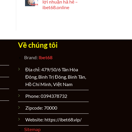
về
lợi nhuận hả hê –
thao
tựa
ảo
ibet68.online
game
Ibet68
thể
Không
chuẩn
thao
có
xác
nổi
bình
mới
bật
luận
nhất
hiện
ở
2024
nay
Hợp
tác
đại
Về chúng tôi
lý
ibet68
lợi
nhuận
Brand:
Ibet68
hả
hê
–
Địa chỉ: 479/50/6 Tân Hòa
ibet68.online
Đông, Bình Trị Đông, Bình Tân,
Hồ Chí Minh, Việt Nam
Phone: 0394378732
Zipcode: 70000
Website: https://ibet68.vip/
Sitemap