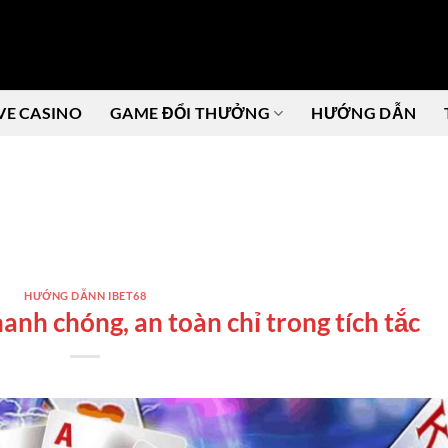
VE CASINO
GAME ĐỔI THƯỞNG
HƯỚNG DẪN
HƯỚNG DẪNN IBET68
nh chóng, an toàn chỉ trong tích tắc