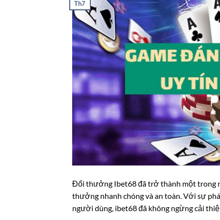
Th7
Đổi thưởng Ibet68 đã trở thành một trong n
thưởng nhanh chóng và an toàn. Với sự phát
người dùng, ibet68 đã không ngừng cải thiệ