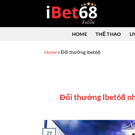
Bỏ
qua
nội
dung
HOME
THỂ THAO
LI
Home
»
Đổi thưởng Ibet68
Đổi thưởng Ibet68 nha
29