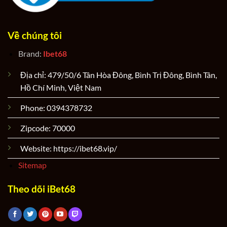
Về chúng tôi
Brand:
Ibet68
Địa chỉ: 479/50/6 Tân Hòa Đông, Bình Trị Đông, Bình Tân,
Hồ Chí Minh, Việt Nam
Phone: 0394378732
Zipcode: 70000
Website: https://ibet68.vip/
Sitemap
Theo dõi iBet68