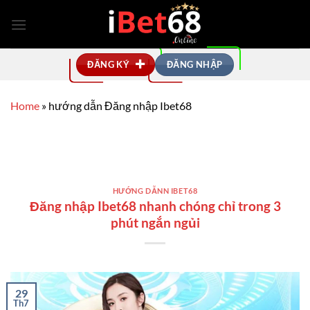
Bỏ
qua
nội
dung
ĐĂNG KÝ
ĐĂNG NHẬP
Home
»
hướng dẫn Đăng nhập Ibet68
HƯỚNG DẪNN IBET68
Đăng nhập Ibet68 nhanh chóng chỉ trong 3
phút ngắn ngủi
29
Th7