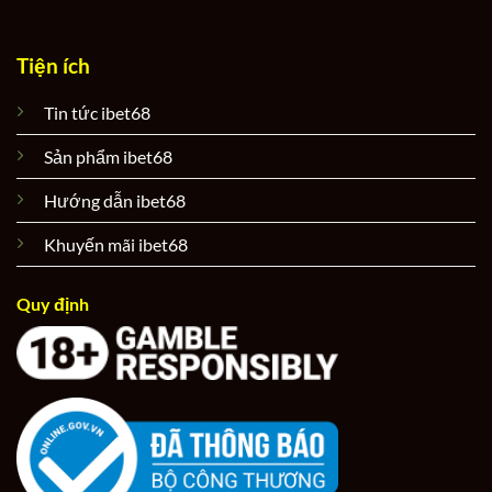
Tiện ích
Tin tức ibet68
Sản phẩm ibet68
Hướng dẫn ibet68
Khuyến mãi ibet68
Quy định